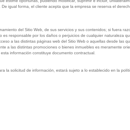
e estime oportunas, pudiendo modificar, suprimir e incluir, unilateralm
De igual forma, el cliente acepta que la empresa se reserva el derech
onamiento del Sitio Web, de sus servicios y sus contenidos; si fuera r
 es responsable por los daños o perjuicios de cualquier naturaleza que
 acceso a las distintas páginas web del Sitio Web o aquellas desde las 
nte a las distintas promociones o bienes inmuebles es meramente orien
o esta información constituye documento contractual.
 la solicitud de información, estará sujeto a lo establecido en la polít