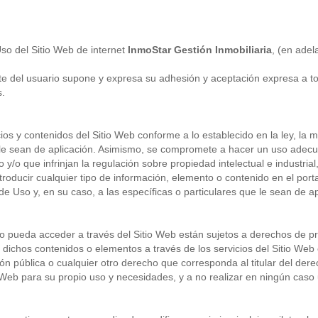
so del Sitio Web de internet
InmoStar Gestión Inmobiliaria
, (en adel
parte del usuario supone y expresa su adhesión y aceptación expresa a
s.
ios y contenidos del Sitio Web conforme a lo establecido en la ley, la
 le sean de aplicación. Asimismo, se compromete a hacer un uso adecua
ito y/o que infrinjan la regulación sobre propiedad intelectual e industr
ntroducir cualquier tipo de información, elemento o contenido en el por
e Uso y, en su caso, a las específicas o particulares que le sean de ap
o pueda acceder a través del Sitio Web están sujetos a derechos de prop
dichos contenidos o elementos a través de los servicios del Sitio Web o
ón pública o cualquier otro derecho que corresponda al titular del dere
o Web para su propio uso y necesidades, y a no realizar en ningún caso 